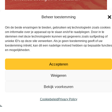
Wij hebben een luchtdrukwissel oplossing
Beheer toestemming
voor iedere landbouwmachine. We kunnen
Om de beste ervaringen te bieden, gebruiken wij technologieën zoals cookies
deze bouwen op nieuwe (OE) en
om informatie over je apparaat op te slaan en/of te raadplegen. Door in te
bestaande (aftermarket) machines.
stemmen met deze technologieën kunnen wij gegevens zoals surfgedrag of
unieke ID's op deze site verwerken. Als je geen toestemming geeft of uw
Investeer in de toekomst van uw bedrijf en
toestemming intrekt, kan dit een nadelige invloed hebben op bepaalde functies
en mogelijkheden.
kies voor Float Control
Neem vandaag nog contact met ons op voor
Accepteren
meer informatie.
Neem nu contact op
Weigeren
Bekijk voorkeuren
Cookiebeleid
Privacy Policy
Download de GRATIS brochure!