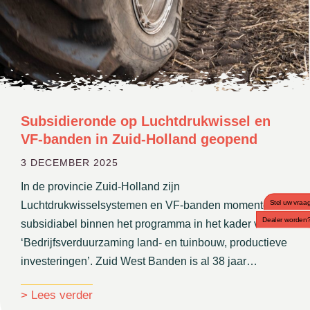
Subsidieronde op Luchtdrukwissel en
VF-banden in Zuid-Holland geopend
3 DECEMBER 2025
In de provincie Zuid-Holland zijn
Stel uw vraa
Luchtdrukwisselsystemen en VF-banden momenteel
Dealer worden
subsidiabel binnen het programma in het kader van
‘Bedrijfsverduurzaming land- en tuinbouw, productieve
investeringen’. Zuid West Banden is al 38 jaar…
about Subsidieronde op Luchtdrukwissel 
> Lees verder