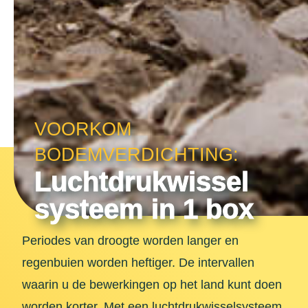
VOORKOM
BODEMVERDICHTING:
Luchtdrukwissel
systeem in 1 box
Periodes van droogte worden langer en
regenbuien worden heftiger. De intervallen
waarin u de bewerkingen op het land kunt doen
worden korter. Met een luchtdrukwisselsysteem