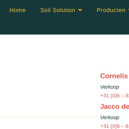
Home
Soil Solution
Producten
Cornelis
Verkoop
+31 (0)6 – 8
Jacco de
Verkoop
+31 (0)6 – 8