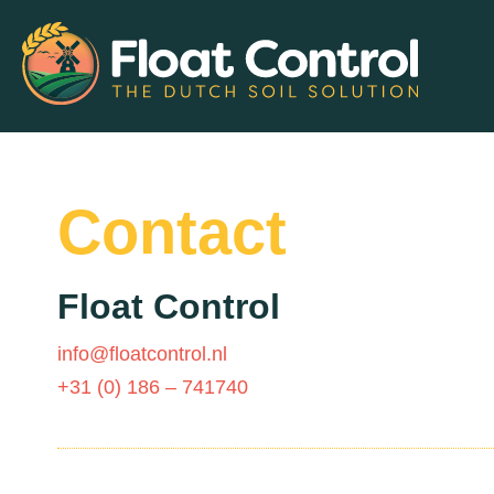
Contact
Float Control
info@floatcontrol.nl
+31 (0) 186 – 741740