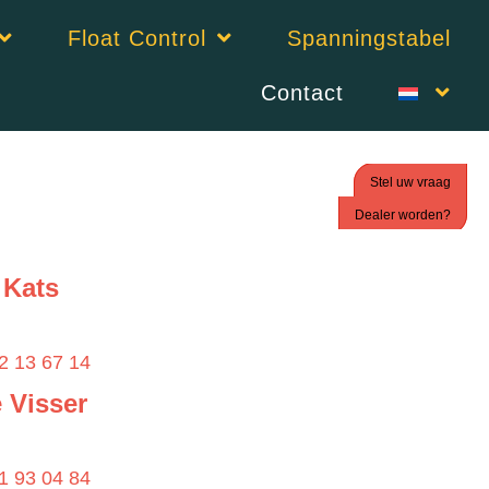
Float Control
Spanningstabel
Contact
Stel uw vraag
Dealer worden?
 Kats
2 13 67 14
 Visser
1 93 04 84