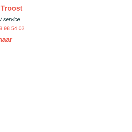
 Troost
/ service
8 98 54 02
maar