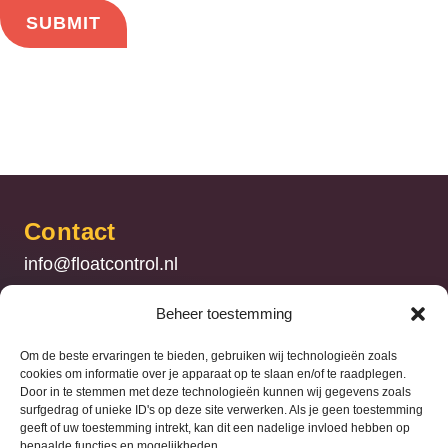
Contact
info@floatcontrol.nl
+31 (0) 186 – 741740
Beheer toestemming
Float Control
Om de beste ervaringen te bieden, gebruiken wij technologieën zoals
cookies om informatie over je apparaat op te slaan en/of te raadplegen.
Met een luchtdrukwisselsysteem van Float
Door in te stemmen met deze technologieën kunnen wij gegevens zoals
surfgedrag of unieke ID's op deze site verwerken. Als je geen toestemming
Control kunt u de bandenspanning eenvoudig
geeft of uw toestemming intrekt, kan dit een nadelige invloed hebben op
Stel uw vraag
aanpassen en de inzetbaarheid van uw
bepaalde functies en mogelijkheden.