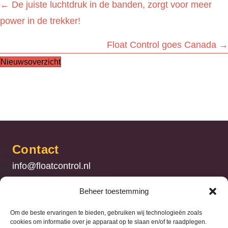
Posts
← De juiste luchtdruk in de banden, zorgt voor meer
power in de trekker!
navigation
Float Control goes Canada →
Nieuwsoverzicht
Contact
info@floatcontrol.nl
+31 (0) 186 – 741740
Beheer toestemming
Float Control
Om de beste ervaringen te bieden, gebruiken wij technologieën zoals
Stel uw vraag
cookies om informatie over je apparaat op te slaan en/of te raadplegen.
Met een luchtdrukwisselsysteem van Float