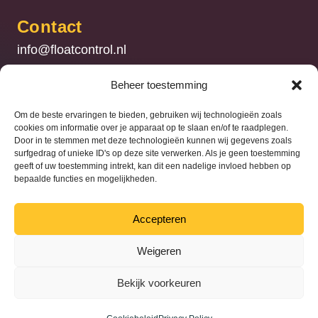
Contact
info@floatcontrol.nl
+31 (0) 186 – 741740
Beheer toestemming
Float Control
Om de beste ervaringen te bieden, gebruiken wij technologieën zoals
cookies om informatie over je apparaat op te slaan en/of te raadplegen.
Met een luchtdrukwisselsysteem van Float
Door in te stemmen met deze technologieën kunnen wij gegevens zoals
surfgedrag of unieke ID's op deze site verwerken. Als je geen toestemming
Control kunt u de bandenspanning eenvoudig
geeft of uw toestemming intrekt, kan dit een nadelige invloed hebben op
aanpassen en de inzetbaarheid van uw
bepaalde functies en mogelijkheden.
Stel uw vraag
machinepark verbeteren.
Dealer worden?
Accepteren
+31 (0) 186 – 741740
Weigeren
Mail ons nu
Bekijk voorkeuren
© 2026 Float Control. |
Privacybeleid